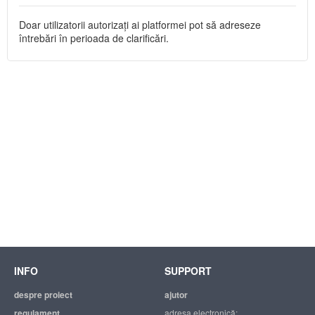
Doar utilizatorii autorizați ai platformei pot să adreseze
întrebări în perioada de clarificări.
INFO
SUPPORT
despre proiect
ajutor
regulament
adresa electronică: