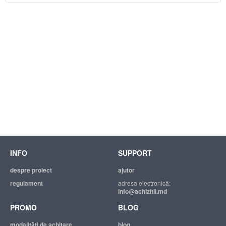
INFO
SUPPORT
despre proiect
ajutor
regulament
adresa electronică:
info@achizitii.md
PROMO
BLOG
modalităţi de achitare
blog