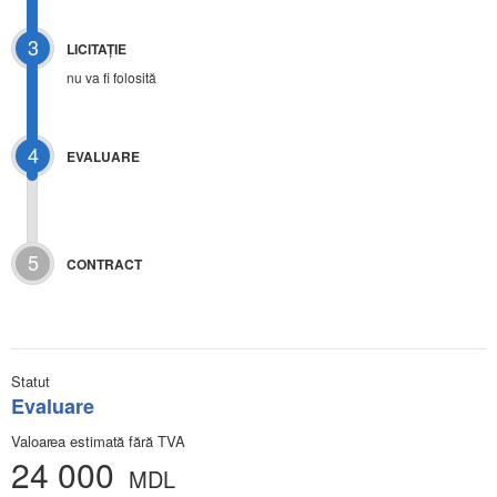
3
LICITAŢIE
nu va fi folosită
4
EVALUARE
5
CONTRACT
Statut
Evaluare
Valoarea estimată fără TVA
24 000
MDL