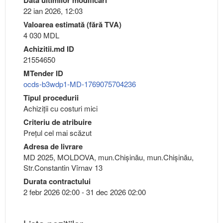
22 ian 2026, 12:03
Valoarea estimată (fără TVA)
4 030 MDL
Achizitii.md ID
21554650
MTender ID
ocds-b3wdp1-MD-1769075704236
Tipul procedurii
Achiziții cu costuri mici
Criteriu de atribuire
Preţul cel mai scăzut
Adresa de livrare
MD 2025, MOLDOVA, mun.Chişinău, mun.Chişinău,
Str.Constantin Vîrnav 13
Durata contractului
2 febr 2026 02:00 - 31 dec 2026 02:00