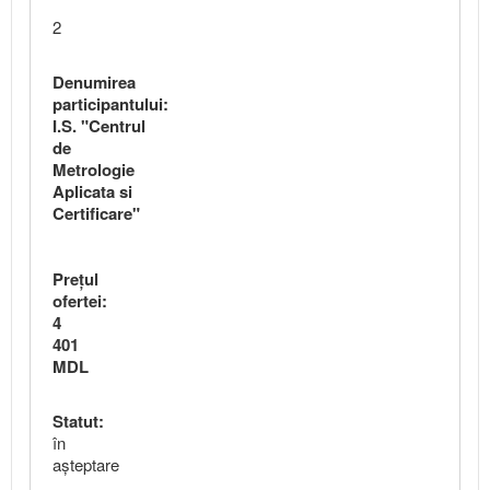
2
Denumirea
participantului:
I.S. "Centrul
de
Metrologie
Aplicata si
Certificare"
Preţul
ofertei:
4
401
MDL
Statut:
în
aşteptare