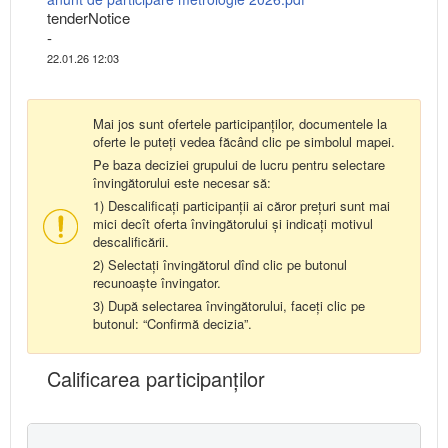
tenderNotice
-
22.01.26 12:03
Mai jos sunt ofertele participanților, documentele la
oferte le puteți vedea făcând clic pe simbolul mapei.
Pe baza deciziei grupului de lucru pentru selectare
învingătorului este necesar să:
1) Descalificați participanții ai căror prețuri sunt mai
mici decît oferta învingătorului și indicați motivul
descalificării.
2) Selectați învingătorul dînd clic pe butonul
recunoaște învingator.
3) După selectarea învingătorului, faceți clic pe
butonul: “Confirmă decizia”.
Calificarea participanţilor