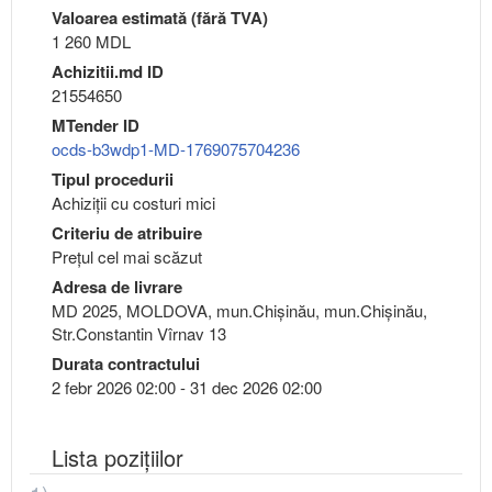
Valoarea estimată (fără TVA)
1 260 MDL
Achizitii.md ID
21554650
MTender ID
ocds-b3wdp1-MD-1769075704236
Tipul procedurii
Achiziții cu costuri mici
Criteriu de atribuire
Preţul cel mai scăzut
Adresa de livrare
MD 2025, MOLDOVA, mun.Chişinău, mun.Chişinău,
Str.Constantin Vîrnav 13
Durata contractului
2 febr 2026 02:00 - 31 dec 2026 02:00
Lista pozițiilor