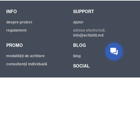
INFO
SUPPORT
Suport tehnic
Suntem mereu bucuroși să Vă
despre proiect
ajutor
ajutăm.
regulament
adresa electronică:
info@achizitii.md
PROMO
BLOG
modalităţi de achitare
blog
consultanță individuală
SOCIAL
© 2026