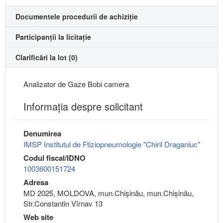
Documentele procedurii de achiziție
Participanții la licitație
Clarificări la lot (0)
Analizator de Gaze Bobi camera
Informaţia despre solicitant
Denumirea
IMSP Institutul de Ftiziopneumologie "Chiril Draganiuc"
Codul fiscal/IDNO
1003600151724
Adresa
MD 2025, MOLDOVA, mun.Chişinău, mun.Chişinău,
Str.Constantin Vîrnav 13
Web site