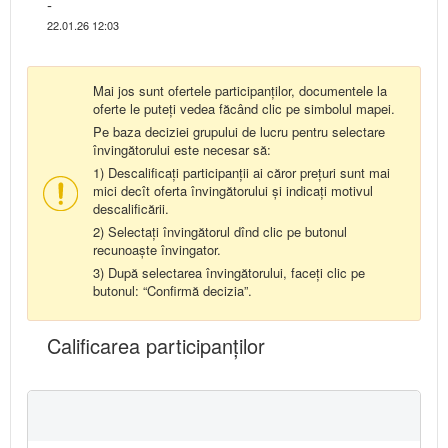
-
22.01.26 12:03
Mai jos sunt ofertele participanților, documentele la
oferte le puteți vedea făcând clic pe simbolul mapei.
Pe baza deciziei grupului de lucru pentru selectare
învingătorului este necesar să:
1) Descalificați participanții ai căror prețuri sunt mai
mici decît oferta învingătorului și indicați motivul
descalificării.
2) Selectați învingătorul dînd clic pe butonul
recunoaște învingator.
3) După selectarea învingătorului, faceți clic pe
butonul: “Confirmă decizia”.
Calificarea participanţilor