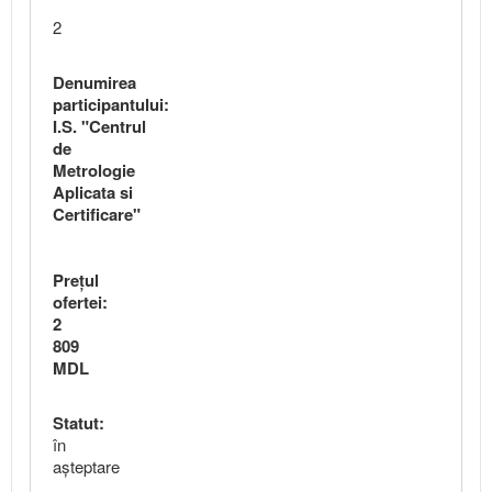
2
Denumirea
participantului:
I.S. "Centrul
de
Metrologie
Aplicata si
Certificare"
Preţul
ofertei:
2
809
MDL
Statut:
în
aşteptare