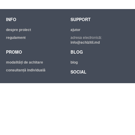
INFO
SUPPORT
despre proiect
ajutor
regulament
adresa electronică:
info@achizitii.md
PROMO
BLOG
modalităţi de achitare
blog
consultanță individuală
SOCIAL
© 2026