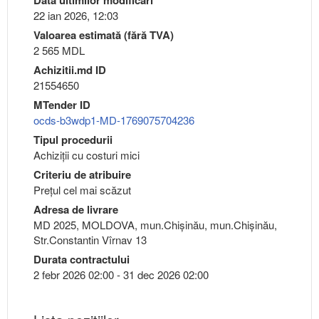
22 ian 2026, 12:03
Valoarea estimată (fără TVA)
2 565 MDL
Achizitii.md ID
21554650
MTender ID
ocds-b3wdp1-MD-1769075704236
Tipul procedurii
Achiziții cu costuri mici
Criteriu de atribuire
Preţul cel mai scăzut
Adresa de livrare
MD 2025, MOLDOVA, mun.Chişinău, mun.Chişinău,
Str.Constantin Vîrnav 13
Durata contractului
2 febr 2026 02:00 - 31 dec 2026 02:00