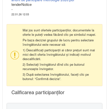
tenderNotice
-
22.01.26 12:03
Mai jos sunt ofertele participanților, documentele la
oferte le puteți vedea făcând clic pe simbolul mapei.
Pe baza deciziei grupului de lucru pentru selectare
învingătorului este necesar să:
1) Descalificați participanții ai căror prețuri sunt mai
mici decît oferta învingătorului și indicați motivul
descalificării.
2) Selectați învingătorul dînd clic pe butonul
recunoaște învingator.
3) După selectarea învingătorului, faceți clic pe
butonul: “Confirmă decizia”.
Calificarea participanţilor