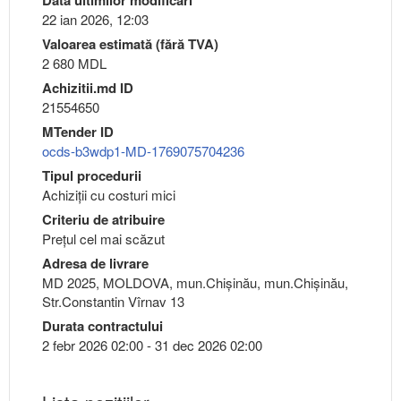
22 ian 2026, 12:03
Valoarea estimată (fără TVA)
2 680 MDL
Achizitii.md ID
21554650
MTender ID
ocds-b3wdp1-MD-1769075704236
Tipul procedurii
Achiziții cu costuri mici
Criteriu de atribuire
Preţul cel mai scăzut
Adresa de livrare
MD 2025, MOLDOVA, mun.Chişinău, mun.Chişinău,
Str.Constantin Vîrnav 13
Durata contractului
2 febr 2026 02:00 - 31 dec 2026 02:00