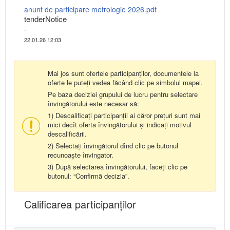
anunt de participare metrologie 2026.pdf
tenderNotice
-
22.01.26 12:03
Mai jos sunt ofertele participanților, documentele la
oferte le puteți vedea făcând clic pe simbolul mapei.
Pe baza deciziei grupului de lucru pentru selectare
învingătorului este necesar să:
1) Descalificați participanții ai căror prețuri sunt mai
mici decît oferta învingătorului și indicați motivul
descalificării.
2) Selectați învingătorul dînd clic pe butonul
recunoaște învingator.
3) După selectarea învingătorului, faceți clic pe
butonul: “Confirmă decizia”.
Calificarea participanţilor