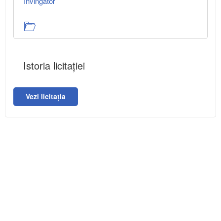
Învingător
Istoria licitației
Vezi licitația