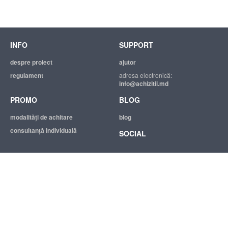
INFO
SUPPORT
despre proiect
ajutor
regulament
adresa electronică:
info@achizitii.md
PROMO
BLOG
modalităţi de achitare
blog
consultanță individuală
SOCIAL
© 2026