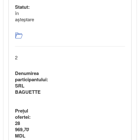
Statut:
în
aşteptare
2
Denumirea
participantului:
SRL
BAGUETTE
Preţul
ofertei:
28
969,
70
MDL