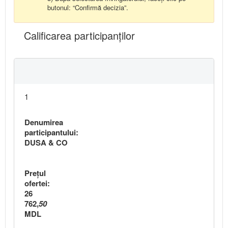
butonul: “Confirmă decizia”.
Calificarea participanţilor
1
Denumirea
participantului:
DUSA & CO
Preţul
ofertei:
26
762,
50
MDL