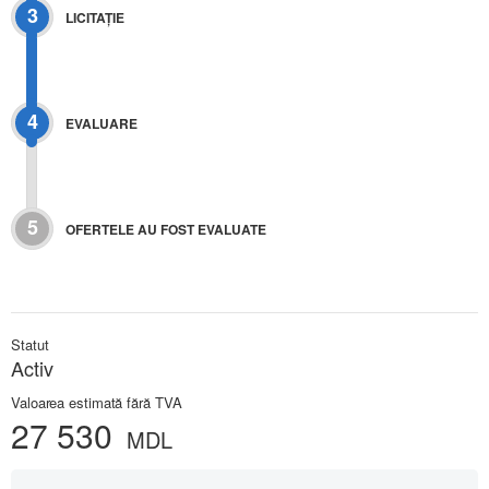
3
LICITAŢIE
4
EVALUARE
5
OFERTELE AU FOST EVALUATE
Statut
Activ
Valoarea estimată fără TVA
27 530
MDL