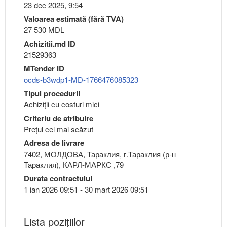
23 dec 2025, 9:54
Valoarea estimată (fără TVA)
27 530 MDL
Achizitii.md ID
21529363
MTender ID
ocds-b3wdp1-MD-1766476085323
Tipul procedurii
Achiziții cu costuri mici
Criteriu de atribuire
Preţul cel mai scăzut
Adresa de livrare
7402, МОЛДОВА, Тараклия, г.Тараклия (р-н
Тараклия), КАРЛ-МАРКС ,79
Durata contractului
1 ian 2026 09:51 - 30 mart 2026 09:51
Lista pozițiilor