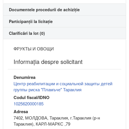
Documentele procedurii de achiziție
Participanții la licitație
Clarificări la lot (0)
ФРУКТЫ И ОВОЩИ
Informaţia despre solicitant
Denumirea
Центр реабилитации и социальной защиты детей
группы риска "Пламъче" Тараклия
Codul fiscal/IDNO
1025620000185
Adresa
7402, МОЛДОВА, Тараклия, г.Тараклия (р-н
Тараклия), КАРЛ-МАРКС ,79