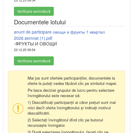
Verificare semnătură
Documentele lotului
anunt de participare овощи и фрукты 1 квартал
2026.semnat (1).pdf
-ФРУКТЫ И ОВОЩИ
23.12.25 09:54
Verificare semnătură
Mai jos sunt ofertele participanților, documentele la
oferte le puteți vedea făcând clic pe simbolul mapei.
Pe baza deciziei grupului de lucru pentru selectare
învingătorului este necesar să:
1) Descalificați participanții ai căror prețuri sunt mai
mici decît oferta învingătorului și indicați motivul
descalificării.
2) Selectați învingătorul dînd clic pe butonul
recunoaște învingator.
3) După selectarea învingătorului, faceți clic pe