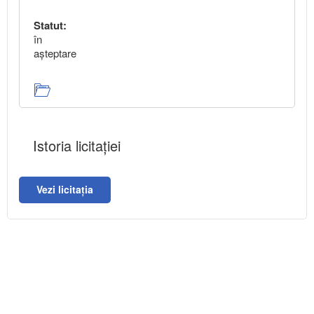
Statut:
în
aşteptare
Istoria licitației
Vezi licitația