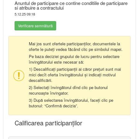
Anuntul de participare ce contine conditiile de participare
si atribuire a contractului
5.12.25 09:18
Verificare semnătură
Mai jos sunt ofertele participanților, documentele la
oferte le puteți vedea făcând clic pe simbolul mapei.
Pe baza deciziei grupului de lucru pentru selectare
învingătorului este necesar să:
1) Descalificați participanții ai căror prețuri sunt mai
mici decît oferta învingătorului și indicați motivul
descalificării.
2) Selectați învingătorul dînd clic pe butonul
recunoaște învingator.
3) După selectarea învingătorului, faceți clic pe
butonul: “Confirmă decizia”.
Calificarea participanţilor