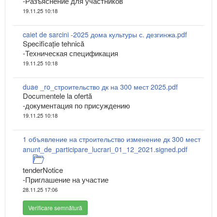
-Разъяснение для участников
19.11.25 10:18
caiet de sarcini -2025 дома культуры с. дезгинжа.pdf
Specificaţie tehnică
-Техническая спецификация
19.11.25 10:18
duae _ro_строительство дк на 300 мест 2025.pdf
Documentele la ofertă
-документация по присуждению
19.11.25 10:18
1 объявление на строительство изменение дк 300 мест
anunt_de_participare_lucrari_01_12_2021.signed.pdf
tenderNotice
-Приглашение на участие
28.11.25 17:06
Verificare semnătură