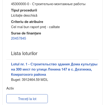
45300000-0 - Строительно-монтажные работы
Tipul procedurii
Licitație deschisă
Criteriu de atribuire
Cel mai bun raport preț - calitate
Surse de finanțare
20457845
Lista loturilor
Lotul nr. 1 - Строительство здания Дома культуры
на 300 мест по улице Ленина 147 в с. Дезгинжа,
Комратского района
Buget: 3912464.59 MDL
Activ
Treceți la lot