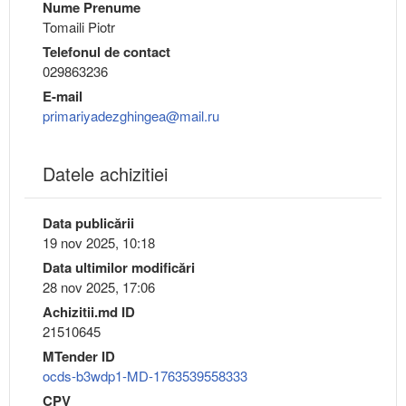
Nume Prenume
Tomaili Piotr
Telefonul de contact
029863236
E-mail
primariyadezghingea@mail.ru
Datele achizitiei
Data publicării
19 nov 2025, 10:18
Data ultimilor modificări
28 nov 2025, 17:06
Achizitii.md ID
21510645
MTender ID
ocds-b3wdp1-MD-1763539558333
CPV