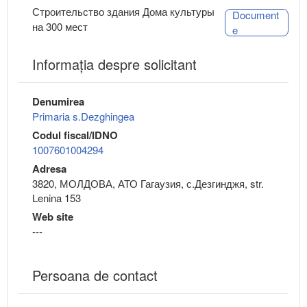
Строительство здания Дома культуры
Document
на 300 мест
e
Informaţia despre solicitant
Denumirea
Primaria s.Dezghingea
Codul fiscal/IDNO
1007601004294
Adresa
3820, МОЛДОВА, АТО Гагаузия, с.Дезгинджя, str.
Lenina 153
Web site
---
Persoana de contact