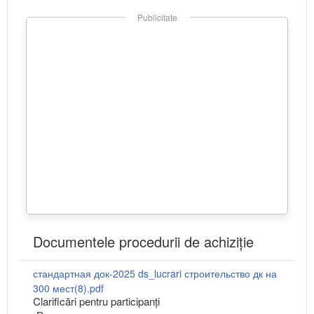
Publicitate
Documentele procedurii de achiziție
стандартная док-2025 ds_lucrari строительство дк на
300 мест(8).pdf
Clarificări pentru participanți