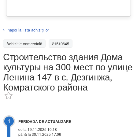
Înapoi la lista achiziţiilor
Achizițiе comercială
21510645
Строительство здания Дома
культуры на 300 мест по улице
Ленина 147 в с. Дезгинжа,
Комратского района
1
PERIOADA DE ACTUALIZARE
de la 19.11.2025 10:18
până la 30.11.2025 17:06