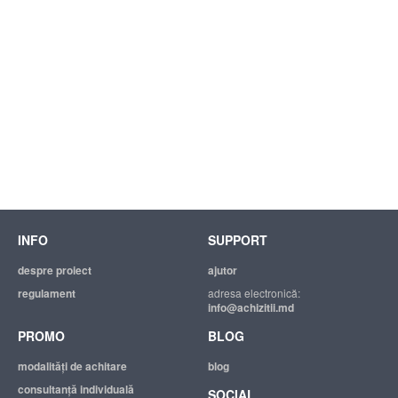
INFO
SUPPORT
despre proiect
ajutor
regulament
adresa electronică:
info@achizitii.md
PROMO
BLOG
modalităţi de achitare
blog
consultanță individuală
SOCIAL