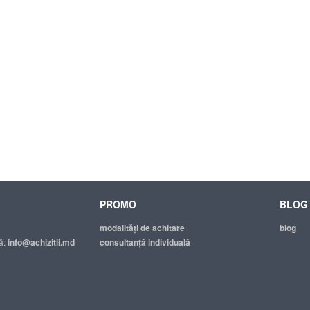
PROMO
BLOG
modalităţi de achitare
blog
ă:
info@achizitii.md
consultanță individuală