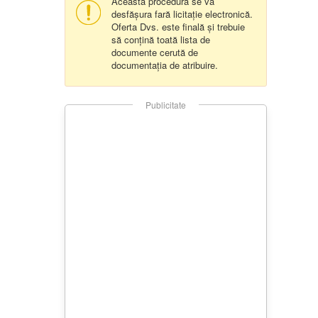
Aceasta procedura se va
desfășura fară licitație electronică.
Oferta Dvs. este finală și trebuie
să conțină toată lista de
documente cerută de
documentația de atribuire.
Publicitate