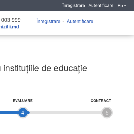
Ro
Înregistrare
Autentificare
 003 999
Înregistrare
Autentificare
izitii.md
nstituţiile de educaţie
EVALUARE
CONTRACT
4
5