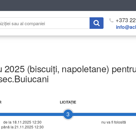
+373 22
info@ach
025 (biscuiți, napoletane) pentru i
sec.Buiucani
R
LICITAŢIE
3
de la 18.11.2025 12:30
nu va fi folosită
până la 21.11.2025 12:30