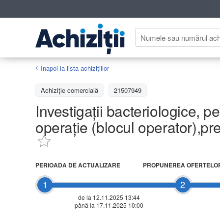
Înapoi la lista achiziţiilor
Achizițiе comercială
21507949
Investigații bacteriologice, pen
operație (blocul operator),pr
PERIOADA DE ACTUALIZARE
PROPUNEREA OFERTELO
1
2
de la 12.11.2025 13:44
până la 17.11.2025 10:00