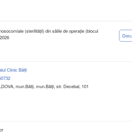
nosocomiale (sterilității) din sălile de operație (blocul
Doc
 2026
ul Clinic Bălți
50732
OVA, mun.Bălţi, mun.Bălţi, str. Decebal, 101
or