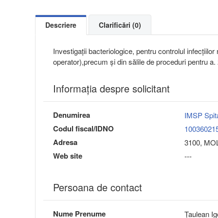
Descriere
Clarificări (0)
Investigații bacteriologice, pentru controlul infecțiilor 
operator),precum și din sălile de proceduri pentru a.
Informaţia despre solicitant
Denumirea
IMSP Spital
Codul fiscal/IDNO
10036021
Adresa
3100, MOLD
Web site
---
Persoana de contact
Nume Prenume
Țaulean Ig