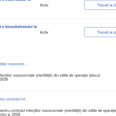
Activ
Treceți la lo
ă a biosubstratului la
Activ
Treceți la lo
DUAE investigații bacteriologice, pentru controlul infecțiilor nosocomiale (sterilității) din sălile de operație (blocul operator),precum și din sălile de proceduri pentru a. 2026.doc
cțiilor nosocomiale (sterilității) din sălile de operație (blocul
 2026
Documentația standard investigații bacteriologice, pentru controlul infecțiilor nosocomiale (sterilității) din sălile de operație (blocul operator),precum și din sălile de proceduri pentru a. 2026.docx
tru controlul infecțiilor nosocomiale (sterilității) din sălile de operați
entru a. 2026