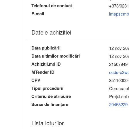
Telefonul de contact
+373/0231
E-mail
imspscmb
Datele achizitiei
Data publicării
12 nov 202
Data ultimilor modificări
12 nov 202
Achizitii.md ID
21507949
MTender ID
ocds-b3w
CPV
85110000-3 
Tipul procedurii
Cererea ofe
Criteriu de atribuire
Preţul cel
Surse de finanțare
20455229
Lista loturilor