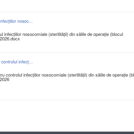
Declarație investigații bacteriologice, pentru controlul infecțiilor nosocomiale (sterilității) din sălile de operație (blocul operator),precum și din sălile de proceduri pentru a. 2026.docx
l infecțiilor nosocomiale (sterilității) din sălile de operație (blocul
. 2026.docx
Anunț de participare investigații bacteriologice, pentru controlul infecțiilor nosocomiale (sterilității) din sălile de operație (blocul operator),precum și din sălile de proceduri pentru a. 2026.pdf
u controlul infecțiilor nosocomiale (sterilității) din sălile de operație (b
 2026