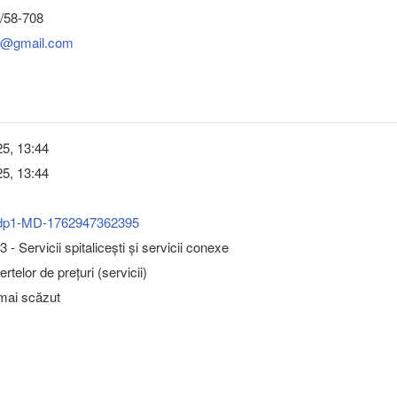
/58-708
@gmail.com
5, 13:44
5, 13:44
dp1-MD-1762947362395
- Servicii spitaliceşti şi servicii conexe
rtelor de prețuri (servicii)
 mai scăzut