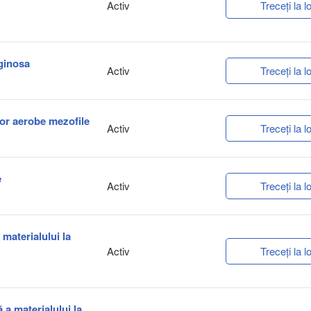
Activ
Treceți la lo
uginosa
Activ
Treceți la lo
lor aerobe mezofile
Activ
Treceți la lo
e
Activ
Treceți la lo
 materialului la
Activ
Treceți la lo
ă a materialului la