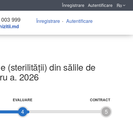
Ro
Înregistrare
Autentificare
 003 999
Înregistrare
Autentificare
izitii.md
(sterilității) din sălile de
tru a. 2026
EVALUARE
CONTRACT
4
5