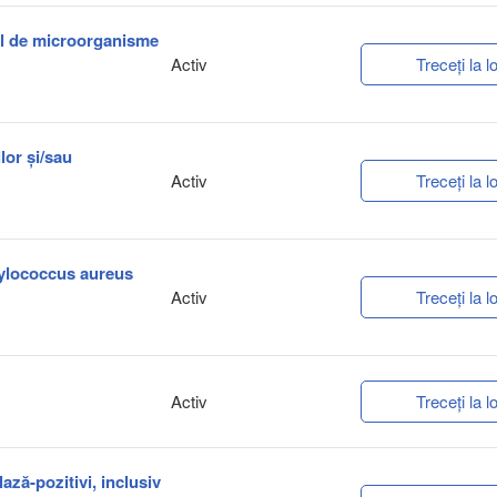
tal de microorganisme
Activ
Treceți la lo
lor și/sau
Activ
Treceți la lo
phylococcus aureus
Activ
Treceți la lo
Activ
Treceți la lo
lază-pozitivi, inclusiv