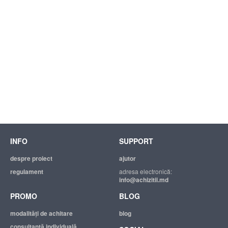
INFO
SUPPORT
despre proiect
ajutor
regulament
adresa electronică:
info@achizitii.md
PROMO
BLOG
modalităţi de achitare
blog
consultanță individuală