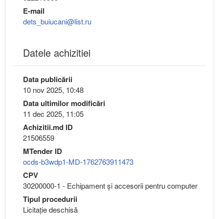
E-mail
dets_buiucani@list.ru
Datele achizitiei
Data publicării
10 nov 2025, 10:48
Data ultimilor modificări
11 dec 2025, 11:05
Achizitii.md ID
21506559
MTender ID
ocds-b3wdp1-MD-1762763911473
CPV
30200000-1 - Echipament şi accesorii pentru computer
Tipul procedurii
Licitație deschisă