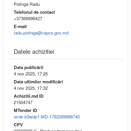
Potînga Radu
Telefonul de contact
+37368998427
E-mail
radu.potinga@capcs.gov.md
Datele achizitiei
Data publicării
4 nov 2025, 17:26
Data ultimilor modificări
4 nov 2025, 17:32
Achizitii.md ID
21504747
MTender ID
ocds-b3wdp1-MD-1762269988740
CPV
33600000-6 - Produse farmaceutice