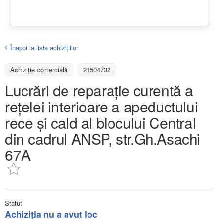
Înapoi la lista achiziţiilor
Achizițiе comercială
21504732
Lucrări de reparație curentă a
rețelei interioare a apeductului
rece și cald al blocului Central
din cadrul ANSP, str.Gh.Asachi
67A
Statut
Achiziţia nu a avut loc