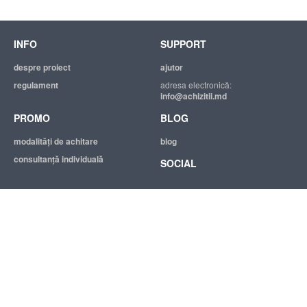
INFO
SUPPORT
despre proiect
ajutor
regulament
adresa electronică:
info@achizitii.md
PROMO
BLOG
modalităţi de achitare
blog
consultanță individuală
SOCIAL
© 2026