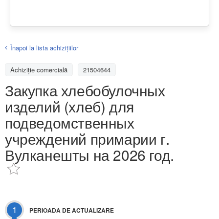
Înapoi la lista achiziţiilor
Achizițiе comercială
21504644
Закупка хлебобулочных
изделий (хлеб) для
подведомственных
учреждений примарии г.
Вулканешты на 2026 год.
1
PERIOADA DE ACTUALIZARE