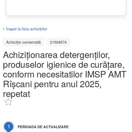
Înapoi la lista achiziţiilor
Achizițiе comercială
21504574
Achiziţionarea detergenților,
produselor igienice de curățare,
conform necesitatilor IMSP AMT
Rîșcani pentru anul 2025,
repetat
1
PERIOADA DE ACTUALIZARE