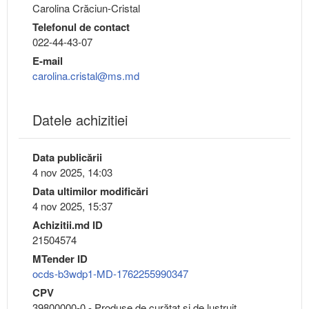
Carolina Crăciun-Cristal
Telefonul de contact
022-44-43-07
E-mail
carolina.cristal@ms.md
Datele achizitiei
Data publicării
4 nov 2025, 14:03
Data ultimilor modificări
4 nov 2025, 15:37
Achizitii.md ID
21504574
MTender ID
ocds-b3wdp1-MD-1762255990347
CPV
39800000-0 - Produse de curăţat şi de lustruit