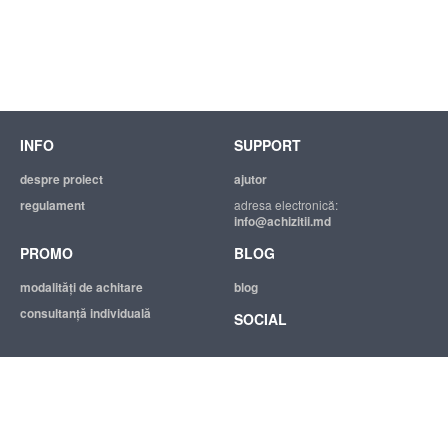
INFO
SUPPORT
despre proiect
ajutor
regulament
adresa electronică:
info@achizitii.md
PROMO
BLOG
modalităţi de achitare
blog
consultanță individuală
SOCIAL
© 2026