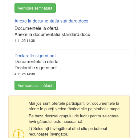
Verificare semnătură
Anexe la documentatia standard.docx
Documentele la ofertă
Anexe la documentatia standard.docx
4.11.25 14:38
Declaratie.signed.pdf
Documentele la ofertă
Declaratie.signed.pdf
4.11.25 14:38
Verificare semnătură
Mai jos sunt ofertele participanților, documentele la
oferte le puteți vedea făcând clic pe simbolul mapei.
Pe baza deciziei grupului de lucru pentru selectare
învingătorului este necesar să:
1) Selectați învingătorul dînd clic pe butonul
recunoaște învingător.