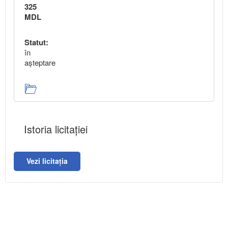
325
MDL
Statut:
în
aşteptare
Istoria licitației
Vezi licitația