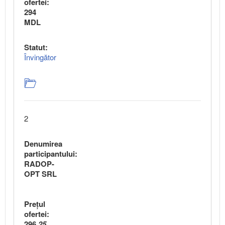
ofertei:
294
MDL
Statut:
Învingător
2
Denumirea
participantului:
RADOP-
OPT SRL
Preţul
ofertei:
296,
25