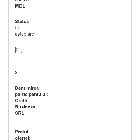
MDL
Statut:
în
aşteptare
3
Denumirea
participantului:
Crafti
Business
SRL
Preţul
ofertei: