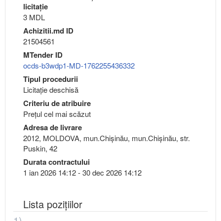
licitaţie
3 MDL
Achizitii.md ID
21504561
MTender ID
ocds-b3wdp1-MD-1762255436332
Tipul procedurii
Licitație deschisă
Criteriu de atribuire
Preţul cel mai scăzut
Adresa de livrare
2012, MOLDOVA, mun.Chişinău, mun.Chişinău, str.
Puskin, 42
Durata contractului
1 ian 2026 14:12 - 30 dec 2026 14:12
Lista pozițiilor
1)