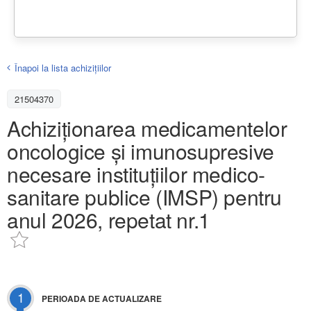
Înapoi la lista achiziţiilor
21504370
Achiziționarea medicamentelor
oncologice şi imunosupresive
necesare instituţiilor medico-
sanitare publice (IMSP) pentru
anul 2026, repetat nr.1
1
PERIOADA DE ACTUALIZARE