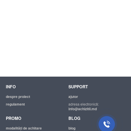
INFO
SUPPORT
Suport tehnic
Suntem mereu bucuroși să Vă
despre proiect
ajutor
ajutăm.
regulament
adresa electronică:
info@achizitii.md
PROMO
BLOG
modalităţi de achitare
blog