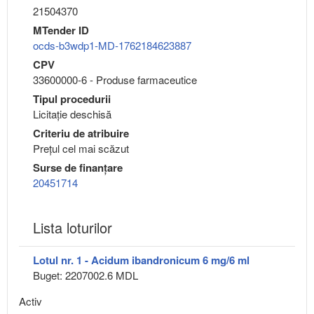
21504370
MTender ID
ocds-b3wdp1-MD-1762184623887
CPV
33600000-6 - Produse farmaceutice
Tipul procedurii
Licitație deschisă
Criteriu de atribuire
Preţul cel mai scăzut
Surse de finanțare
20451714
Lista loturilor
Lotul nr. 1 - Acidum ibandronicum 6 mg/6 ml
Buget: 2207002.6 MDL
Activ