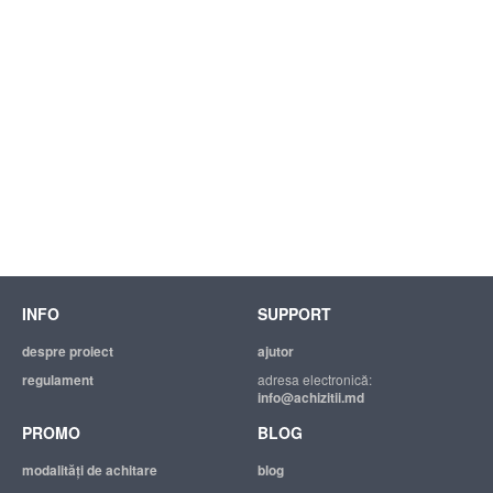
INFO
SUPPORT
despre proiect
ajutor
regulament
adresa electronică:
info@achizitii.md
PROMO
BLOG
modalităţi de achitare
blog