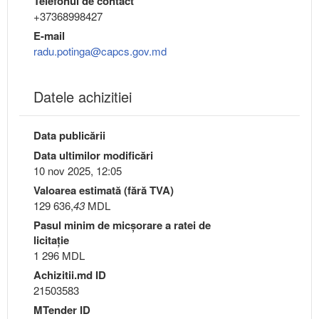
Telefonul de contact
+37368998427
E-mail
radu.potinga@capcs.gov.md
Datele achizitiei
Data publicării
Data ultimilor modificări
10 nov 2025, 12:05
Valoarea estimată (fără TVA)
129 636,
43
MDL
Pasul minim de micşorare a ratei de
licitaţie
1 296 MDL
Achizitii.md ID
21503583
MTender ID