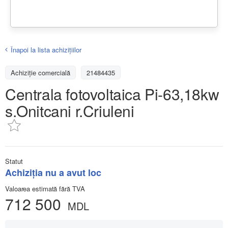
Înapoi la lista achiziţiilor
Achizițiе comercială
21484435
Centrala fotovoltaica Pi-63,18kw
s.Onitcani r.Criuleni
Statut
Achiziţia nu a avut loc
Valoarea estimată fără TVA
712 500
MDL