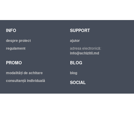
INFO
SUPPORT
despre proiect
ajutor
regulament
adresa electronică:
info@achizitii.md
PROMO
BLOG
modalităţi de achitare
blog
consultanță individuală
SOCIAL
© 2026