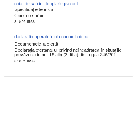
caiet de sarcini. tîmplărie pvc.pdf
Specificaţie tehnică
Caiet de sarcini
3.10.25 15:36
declaratia operatorului economic.docx
Documentele la ofertă
Declarația ofertantului privind neîncadrarea în situațiile
prevăzute de art. 16 alin (2) lit a) din Legea 246/201
3.10.25 15:36