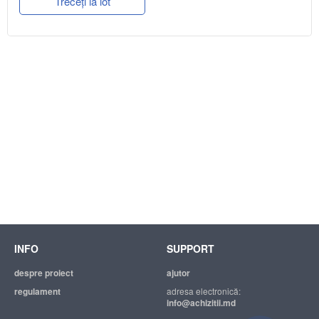
Treceți la lot
INFO
SUPPORT
despre proiect
ajutor
regulament
adresa electronică:
info@achizitii.md