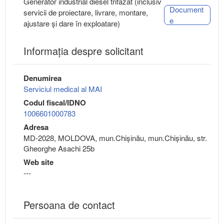
Generator industrial diesel trifazat (inclusiv
Document
servicii de proiectare, livrare, montare,
e
ajustare și dare în exploatare)
Informaţia despre solicitant
Denumirea
Serviciul medical al MAI
Codul fiscal/IDNO
1006601000783
Adresa
MD-2028, MOLDOVA, mun.Chişinău, mun.Chişinău, str.
Gheorghe Asachi 25b
Web site
---
Persoana de contact