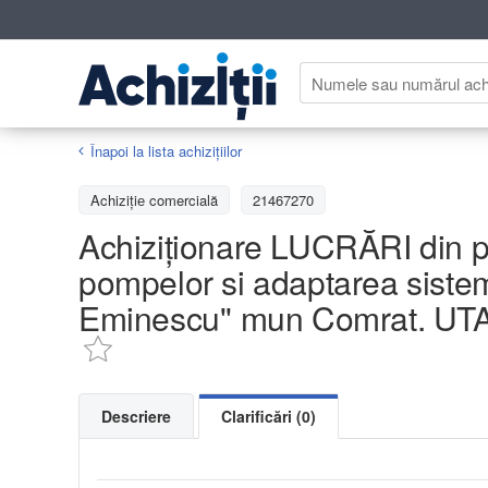
Înapoi la lista achiziţiilor
Achizițiе comercială
21467270
Achiziționare LUCRĂRI din pr
pompelor si adaptarea sistemul
Eminescu'' mun Comrat. UT
Descriere
Clarificări (0)