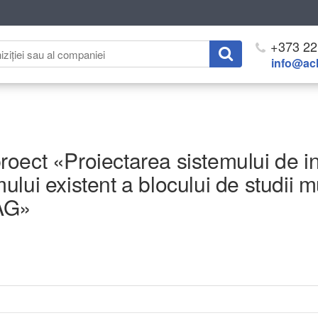
+373 22
info@ach
oect «Proiectarea sistemului de inc
ui existent a blocului de studii mu
AG»