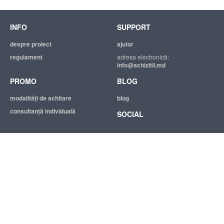
INFO
SUPPORT
despre proiect
ajutor
regulament
adresa electronică:
info@achizitii.md
PROMO
BLOG
modalităţi de achitare
blog
consultanță individuală
SOCIAL
© 2026