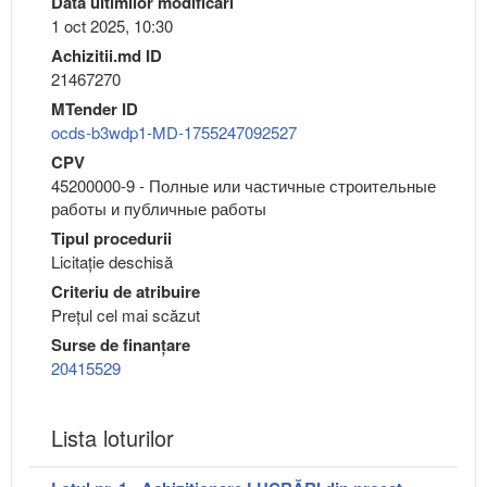
Data ultimilor modificări
1 oct 2025, 10:30
Achizitii.md ID
21467270
MTender ID
ocds-b3wdp1-MD-1755247092527
CPV
45200000-9 - Полные или частичные строительные
работы и публичные работы
Tipul procedurii
Licitație deschisă
Criteriu de atribuire
Preţul cel mai scăzut
Surse de finanțare
20415529
Lista loturilor