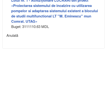
Lotul nr. 1 - Achiziționare LUCRĂRI din proect
«Proiectarea sistemului de incalzire cu utilizarea
pompelor si adaptarea sistemului existent a blocului
de studii multifunctional LT ''M. Eminescu'' mun
Comrat. UTAG»
Buget: 3111110.63 MDL
Anulată