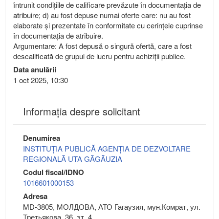
întrunit condiţiile de calificare prevăzute în documentaţia de
atribuire; d) au fost depuse numai oferte care: nu au fost
elaborate şi prezentate în conformitate cu cerinţele cuprinse
în documentaţia de atribuire.
Argumentare: A fost depusă o singură ofertă, care a fost
descalificată de grupul de lucru pentru achiziții publice.
Data anulării
1 oct 2025, 10:30
Informaţia despre solicitant
Denumirea
INSTITUȚIA PUBLICĂ AGENȚIA DE DEZVOLTARE
REGIONALĂ UTA GĂGĂUZIA
Codul fiscal/IDNO
1016601000153
Adresa
MD-3805, МОЛДОВА, АТО Гагаузия, мун.Комрат, ул.
Третьякова, 36, эт. 4