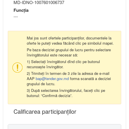
MD-IDNO-1007601006737
Funcţia
---
Mai jos sunt ofertele participanților, documentele la
oferte le puteți vedea făcând clic pe simbolul mapei.
Pe baza deciziei grupului de lucru pentru selectare
învingătorului este necesar să:
1) Selectați învingătorul dînd clic pe butonul
recunoaște învingător.
2) Trimiteți în termen de 3 zile la adresa de e-mail
AAP
bap@tender.gov.md
forma scanată a deciziei
grupului de lucru.
3) După selectarea învingătorului, faceți clic pe
butonul: “Confirmă decizia”.
Calificarea participanţilor