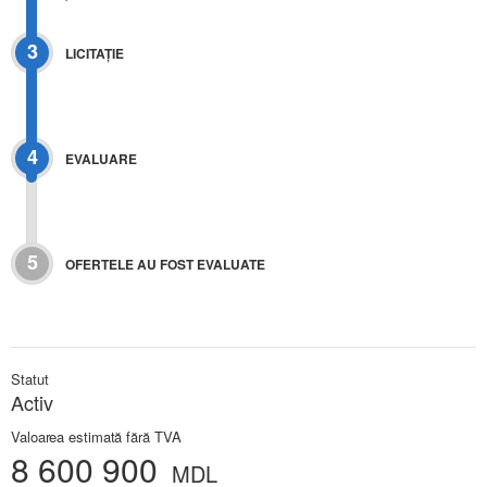
3
LICITAŢIE
4
EVALUARE
5
OFERTELE AU FOST EVALUATE
Statut
Activ
Valoarea estimată fără TVA
8 600 900
MDL