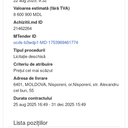
22 aug 2025, 9:32
Valoarea estimată (fără TVA)
8 600 900 MDL
Achizitii.md ID
21462264
MTender ID
ocds-b3wdp1-MD-1753969461774
Tipul procedurii
Licitație deschisă
Criteriu de atribuire
Preţul cel mai scăzut
Adresa de livrare
6401, MOLDOVA, Nisporeni, or.Nisporeni, str. Alexandru
cel bun, 55
Durata contractului
25 aug 2025 16:49 - 31 dec 2025 15:49
Lista pozițiilor