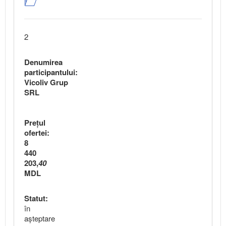
2
Denumirea
participantului:
Vicoliv Grup
SRL
Preţul
ofertei:
8
440
203,
40
MDL
Statut:
în
aşteptare