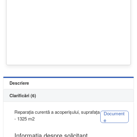
Descriere
Clarificări (6)
Reparația curentă a acoperișului, suprafața
Document
- 1325 m2
e
Informaţia despre solicitant