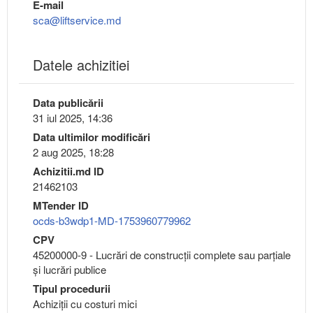
E-mail
sca@liftservice.md
Datele achizitiei
Data publicării
31 iul 2025, 14:36
Data ultimilor modificări
2 aug 2025, 18:28
Achizitii.md ID
21462103
MTender ID
ocds-b3wdp1-MD-1753960779962
CPV
45200000-9 - Lucrări de construcţii complete sau parţiale
şi lucrări publice
Tipul procedurii
Achiziții cu costuri mici