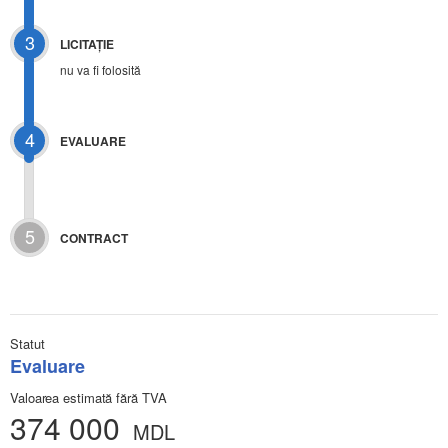
3
LICITAŢIE
nu va fi folosită
4
EVALUARE
5
CONTRACT
Statut
Evaluare
Valoarea estimată fără TVA
374 000
MDL