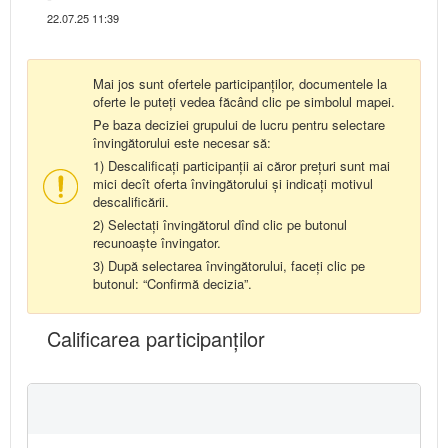
22.07.25 11:39
Mai jos sunt ofertele participanților, documentele la
oferte le puteți vedea făcând clic pe simbolul mapei.
Pe baza deciziei grupului de lucru pentru selectare
învingătorului este necesar să:
1) Descalificați participanții ai căror prețuri sunt mai
mici decît oferta învingătorului și indicați motivul
descalificării.
2) Selectați învingătorul dînd clic pe butonul
recunoaște învingator.
3) După selectarea învingătorului, faceți clic pe
butonul: “Confirmă decizia”.
Calificarea participanţilor