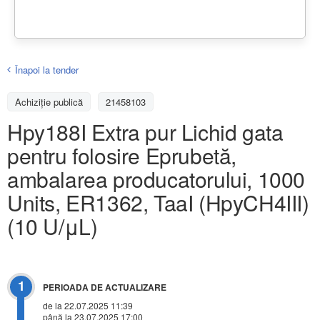
Înapoi la tender
Achiziţie publică
21458103
Hpy188I Extra pur Lichid gata
pentru folosire Eprubetă,
ambalarea producatorului, 1000
Units, ER1362, TaaI (HpyCH4III)
(10 U/μL)
1
PERIOADA DE ACTUALIZARE
de la 22.07.2025 11:39
până la 23.07.2025 17:00