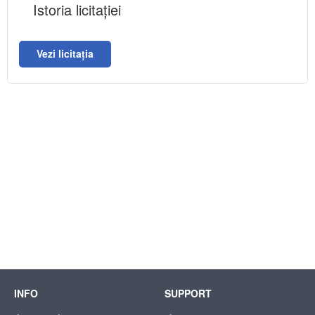
Istoria licitației
Vezi licitația
INFO
SUPPORT