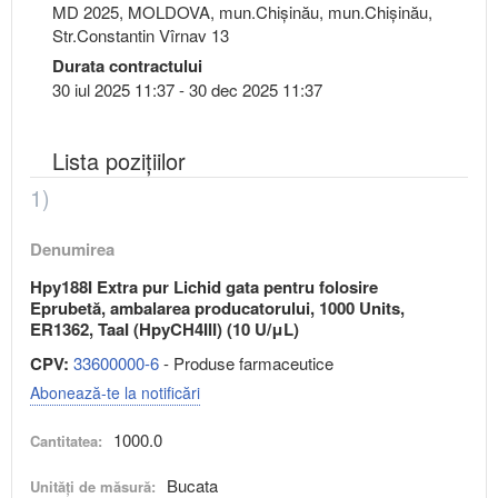
MD 2025, MOLDOVA, mun.Chişinău, mun.Chişinău,
Str.Constantin Vîrnav 13
Durata contractului
30 iul 2025 11:37 - 30 dec 2025 11:37
Lista pozițiilor
1)
Denumirea
Hpy188I Extra pur Lichid gata pentru folosire
Eprubetă, ambalarea producatorului, 1000 Units,
ER1362, TaaI (HpyCH4III) (10 U/μL)
CPV:
33600000-6
- Produse farmaceutice
Abonează-te la notificări
1000.0
Cantitatea:
Bucata
Unități de măsură: