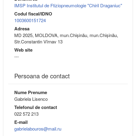
IMSP Institutul de Ftiziopneumologie "Chiril Draganiuc"
Codul fiscal/IDNO
1003600151724
Adresa
MD 2025, MOLDOVA, mun.Chişinău, mun.Chişinău,
Str.Constantin Vîrnav 13
Web site
---
Persoana de contact
Nume Prenume
Gabriela Lisenco
Telefonul de contact
022 572 213
E-mail
gabrielabouros@mail.ru