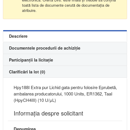
toată lista de documente cerută de documentația de
atribuire.
Descriere
Documentele procedurii de achiziție
Participanții la licitație
Clarificări la lot (0)
Hpy188I Extra pur Lichid gata pentru folosire Eprubetă,
ambalarea producatorului, 1000 Units, ER1362, TaaI
(HpyCH4III) (10 U/μL)
Informaţia despre solicitant
Denumirea