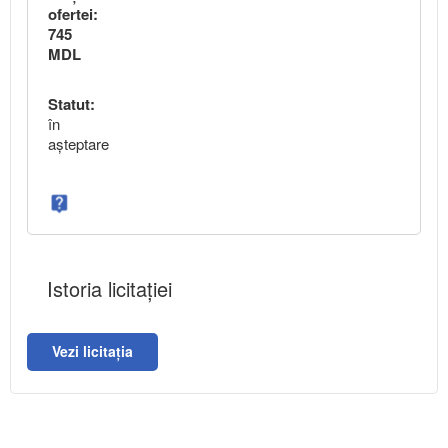
ofertei:
745
MDL
Statut:
în
aşteptare
Istoria licitației
Vezi licitația