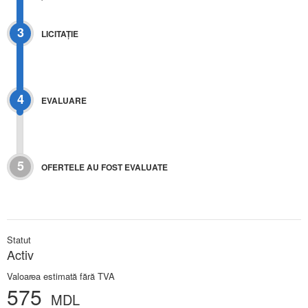
3
LICITAŢIE
4
EVALUARE
5
OFERTELE AU FOST EVALUATE
Statut
Activ
Valoarea estimată fără TVA
575
MDL