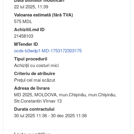
22 iul 2025, 11:39
Valoarea estimată (fără TVA)
575 MDL
Achizitii.md ID
21458103
MTender ID
ocds-b3wdp1-MD-1753172303175
Tipul procedurii
Achiziții cu costuri mici
Criteriu de atribuire
Preţul cel mai scăzut
Adresa de livrare
MD 2025, MOLDOVA, mun.Chişinău, mun.Chişinău,
Str.Constantin Vîrnav 13
Durata contractului
30 iul 2025 11:36 - 30 dec 2025 11:36