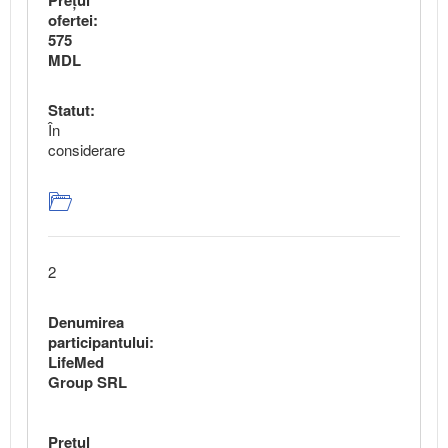
ofertei:
575
MDL
Statut:
În
considerare
2
Denumirea
participantului:
LifeMed
Group SRL
Preţul