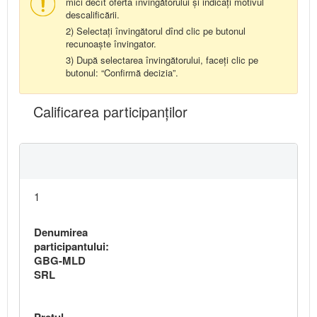
mici decît oferta învingătorului și indicați motivul
descalificării.
2) Selectați învingătorul dînd clic pe butonul
recunoaște învingator.
3) După selectarea învingătorului, faceți clic pe
butonul: “Confirmă decizia”.
Calificarea participanţilor
1
Denumirea
participantului:
GBG-MLD
SRL
Preţul