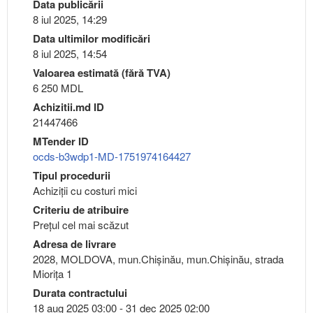
Data publicării
8 iul 2025, 14:29
Data ultimilor modificări
8 iul 2025, 14:54
Valoarea estimată (fără TVA)
6 250 MDL
Achizitii.md ID
21447466
MTender ID
ocds-b3wdp1-MD-1751974164427
Tipul procedurii
Achiziții cu costuri mici
Criteriu de atribuire
Preţul cel mai scăzut
Adresa de livrare
2028, MOLDOVA, mun.Chişinău, mun.Chişinău, strada
Miorița 1
Durata contractului
18 aug 2025 03:00 - 31 dec 2025 02:00