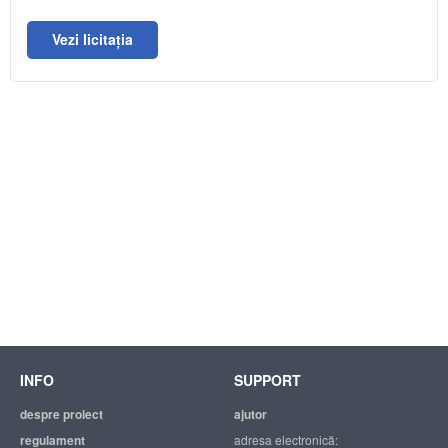
Vezi licitația
INFO
SUPPORT
despre proiect
ajutor
regulament
adresa electronică: