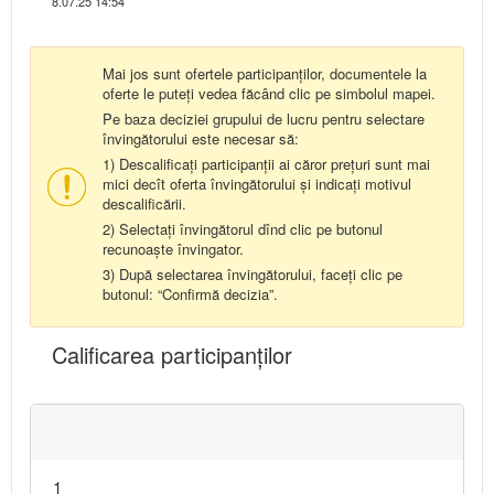
8.07.25 14:54
Mai jos sunt ofertele participanților, documentele la
oferte le puteți vedea făcând clic pe simbolul mapei.
Pe baza deciziei grupului de lucru pentru selectare
învingătorului este necesar să:
1) Descalificați participanții ai căror prețuri sunt mai
mici decît oferta învingătorului și indicați motivul
descalificării.
2) Selectați învingătorul dînd clic pe butonul
recunoaște învingator.
3) După selectarea învingătorului, faceți clic pe
butonul: “Confirmă decizia”.
Calificarea participanţilor
1