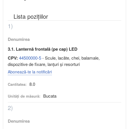
Lista pozițiilor
1)
Denumirea
3.1. Lanternă frontală (pe cap) LED
CPV:
44500000-5
- Scule, lacăte, chei, balamale,
dispozitive de fixare, lanţuri şi resorturi
Abonează-te la notificări
8.0
Cantitatea:
Bucata
Unități de măsură:
2)
Denumirea