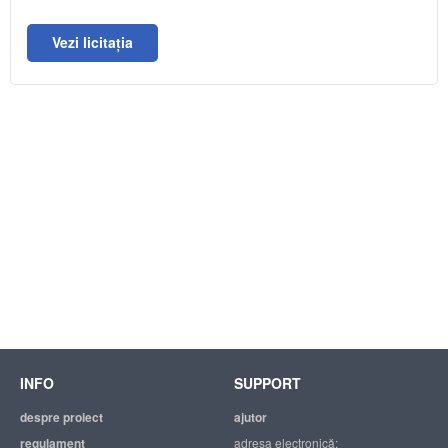
Vezi licitația
INFO
SUPPORT
despre proiect
ajutor
regulament
adresa electronică: