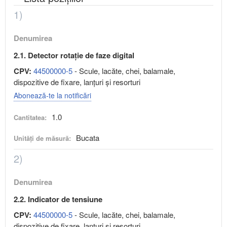
1)
Denumirea
2.1. Detector rotație de faze digital
CPV:
44500000-5
- Scule, lacăte, chei, balamale,
dispozitive de fixare, lanţuri şi resorturi
Abonează-te la notificări
1.0
Cantitatea:
Bucata
Unități de măsură:
2)
Denumirea
2.2. Indicator de tensiune
CPV:
44500000-5
- Scule, lacăte, chei, balamale,
dispozitive de fixare, lanţuri şi resorturi