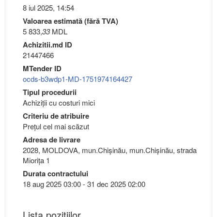
8 iul 2025, 14:54
Valoarea estimată (fără TVA)
5 833,
33
MDL
Achizitii.md ID
21447466
MTender ID
ocds-b3wdp1-MD-1751974164427
Tipul procedurii
Achiziții cu costuri mici
Criteriu de atribuire
Preţul cel mai scăzut
Adresa de livrare
2028, MOLDOVA, mun.Chişinău, mun.Chişinău, strada
Miorița 1
Durata contractului
18 aug 2025 03:00 - 31 dec 2025 02:00
Lista pozițiilor