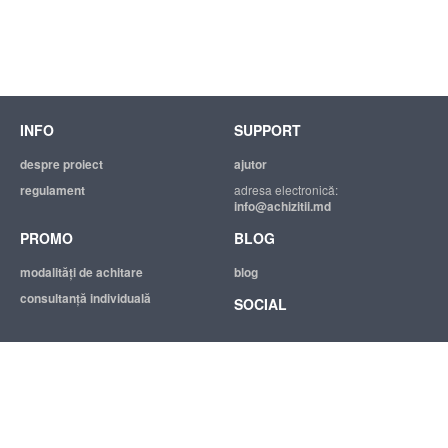
INFO
SUPPORT
despre proiect
ajutor
regulament
adresa electronică:
info@achizitii.md
PROMO
BLOG
modalităţi de achitare
blog
consultanță individuală
SOCIAL
© 2026