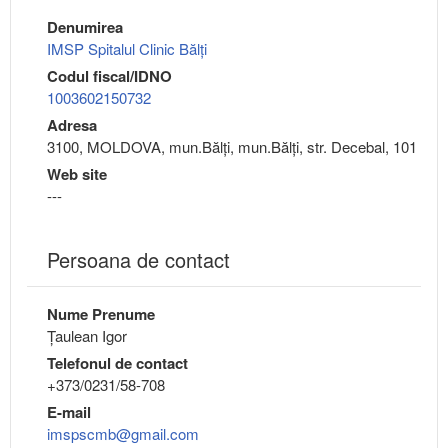
Denumirea
IMSP Spitalul Clinic Bălți
Codul fiscal/IDNO
1003602150732
Adresa
3100, MOLDOVA, mun.Bălţi, mun.Bălţi, str. Decebal, 101
Web site
---
Persoana de contact
Nume Prenume
Țaulean Igor
Telefonul de contact
+373/0231/58-708
E-mail
imspscmb@gmail.com