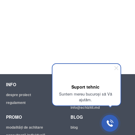
INFO
SUPPORT
Suport tehnic
Suntem mereu bucuroși să Vă
despre proiect
ajutor
ajutăm.
regulament
adresa electronică:
info@achizitii.md
PROMO
BLOG
modalităţi de achitare
blog