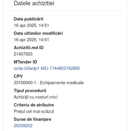
Datele achizitiei
Data publicării
16 apr 2025, 14:51
Data ultimilor modificări
16 apr 2025, 14:51
Achizitii.md ID
21407923
MTender ID
ocds-b3wdp1-MD-1744803742895
CPV
33100000-1 - Echipamente medicale
Tipul procedurii
Achiziții cu costuri mici
Criteriu de atribuire
Preţul cel mai scăzut
Surse de finanțare
20358202