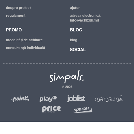
despre proiect
ajutor
regulament
adresa electronică:
info@achizitii.md
PROMO
BLOG
modalităţi de achitare
blog
consultanță individuală
SOCIAL
© 2026