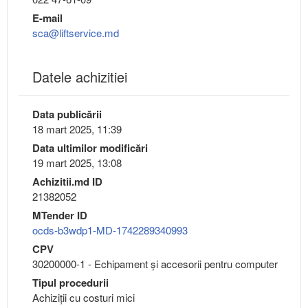
E-mail
sca@liftservice.md
Datele achizitiei
Data publicării
18 mart 2025, 11:39
Data ultimilor modificări
19 mart 2025, 13:08
Achizitii.md ID
21382052
MTender ID
ocds-b3wdp1-MD-1742289340993
CPV
30200000-1 - Echipament şi accesorii pentru computer
Tipul procedurii
Achiziții cu costuri mici