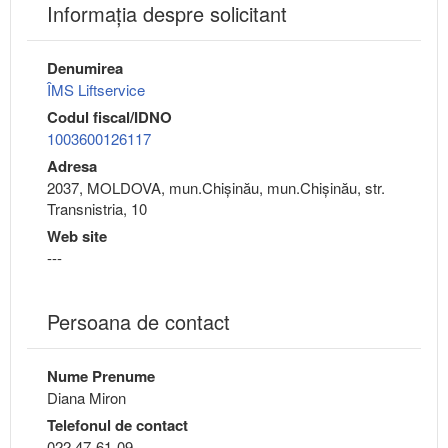
Informaţia despre solicitant
Denumirea
ÎMS Liftservice
Codul fiscal/IDNO
1003600126117
Adresa
2037, MOLDOVA, mun.Chişinău, mun.Chişinău, str.
Transnistria, 10
Web site
---
Persoana de contact
Nume Prenume
Diana Miron
Telefonul de contact
022 47-61-09