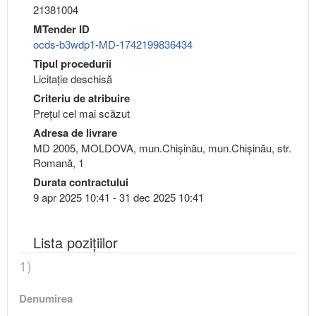
21381004
MTender ID
ocds-b3wdp1-MD-1742199836434
Tipul procedurii
Licitație deschisă
Criteriu de atribuire
Preţul cel mai scăzut
Adresa de livrare
MD 2005, MOLDOVA, mun.Chişinău, mun.Chişinău, str.
Romană, 1
Durata contractului
9 apr 2025 10:41 - 31 dec 2025 10:41
Lista pozițiilor
1)
Denumirea