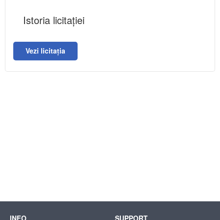
Istoria licitației
Vezi licitația
INFO
SUPPORT