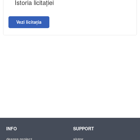
Istoria licitației
Vezi licitația
INFO
SUPPORT
despre proiect
ajutor