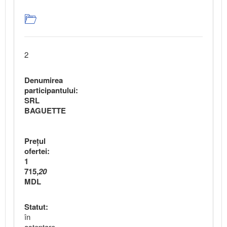
2
Denumirea
participantului:
SRL
BAGUETTE
Preţul
ofertei:
1
715,
20
MDL
Statut:
în
aşteptare