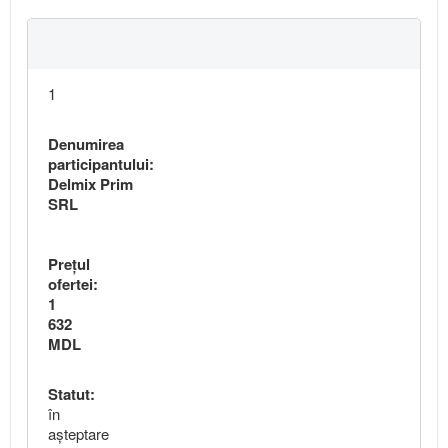
1
Denumirea
participantului:
Delmix Prim
SRL
Preţul
ofertei:
1
632
MDL
Statut:
în
aşteptare