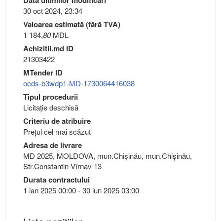
30 oct 2024, 23:34
Valoarea estimată (fără TVA)
1 184,
80
MDL
Achizitii.md ID
21303422
MTender ID
ocds-b3wdp1-MD-1730064416038
Tipul procedurii
Licitație deschisă
Criteriu de atribuire
Preţul cel mai scăzut
Adresa de livrare
MD 2025, MOLDOVA, mun.Chişinău, mun.Chişinău,
Str.Constantin Vîrnav 13
Durata contractului
1 ian 2025 00:00 - 30 iun 2025 03:00