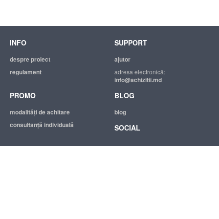
INFO
SUPPORT
despre proiect
ajutor
regulament
adresa electronică:
info@achizitii.md
PROMO
BLOG
modalităţi de achitare
blog
consultanță individuală
SOCIAL
© 2026