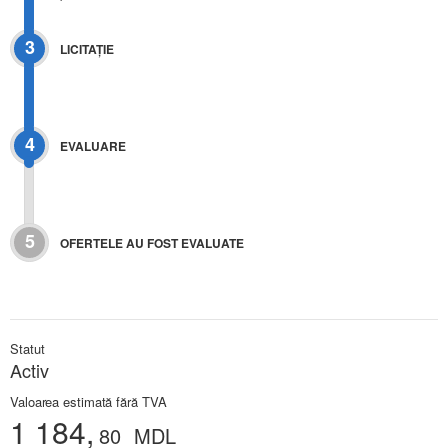
3
LICITAŢIE
4
EVALUARE
5
OFERTELE AU FOST EVALUATE
Statut
Activ
Valoarea estimată fără TVA
1 184,
80
MDL