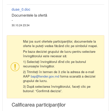
duae_0.doc
Documentele la ofertă
-
30.10.24 23:34
Mai jos sunt ofertele participanților, documentele la
oferte le puteți vedea făcând clic pe simbolul mapei.
Pe baza deciziei grupului de lucru pentru selectare
învingătorului este necesar să:
1) Selectați învingătorul dînd clic pe butonul
recunoaște învingător.
2) Trimiteți în termen de 3 zile la adresa de e-mail
AAP
bap@tender.gov.md
forma scanată a deciziei
grupului de lucru.
3) După selectarea învingătorului, faceți clic pe
butonul: “Confirmă decizia”.
Calificarea participanţilor