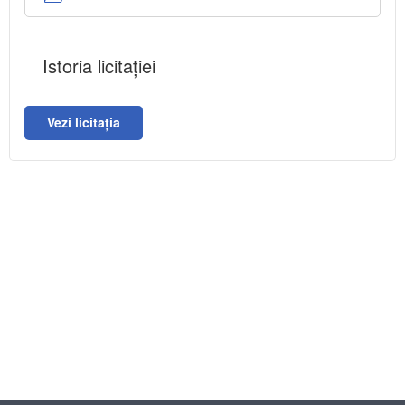
Istoria licitației
Vezi licitația