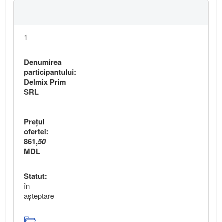
1
Denumirea
participantului:
Delmix Prim
SRL
Preţul
ofertei:
861,
50
MDL
Statut:
în
aşteptare