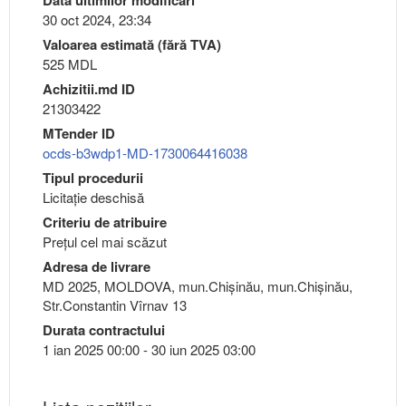
30 oct 2024, 23:34
Valoarea estimată (fără TVA)
525 MDL
Achizitii.md ID
21303422
MTender ID
ocds-b3wdp1-MD-1730064416038
Tipul procedurii
Licitație deschisă
Criteriu de atribuire
Preţul cel mai scăzut
Adresa de livrare
MD 2025, MOLDOVA, mun.Chişinău, mun.Chişinău,
Str.Constantin Vîrnav 13
Durata contractului
1 ian 2025 00:00 - 30 iun 2025 03:00