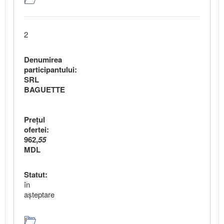
2
Denumirea
participantului:
SRL
BAGUETTE
Preţul
ofertei:
962,
55
MDL
Statut:
în
aşteptare