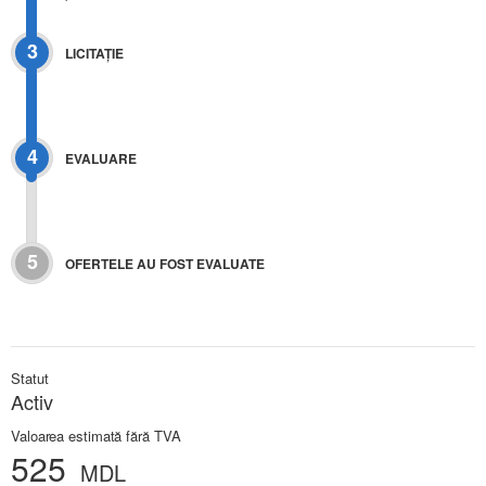
3
LICITAŢIE
4
EVALUARE
5
OFERTELE AU FOST EVALUATE
Statut
Activ
Valoarea estimată fără TVA
525
MDL