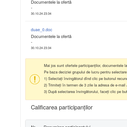
Documentele la ofertă
-
30.10.24 23:34
duae_0.doc
Documentele la ofertă
-
30.10.24 23:34
Mai jos sunt ofertele participanților, documentele l
Pe baza deciziei grupului de lucru pentru selectare
1) Selectați învingătorul dînd clic pe butonul recun
2) Trimiteți în termen de 3 zile la adresa de e-ma
3) După selectarea învingătorului, faceți clic pe bu
Calificarea participanţilor
№
Denumirea participantului