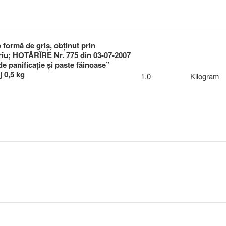
 formă de griş, obţinut prin
grîu; HOTĂRÎRE Nr. 775 din 03-07-2007
e panificaţie şi paste făinoase”​
j 0,5 kg
1.0
Kilogram