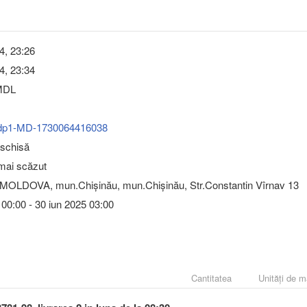
4, 23:26
4, 23:34
DL
dp1-MD-1730064416038
eschisă
 mai scăzut
MOLDOVA, mun.Chişinău, mun.Chişinău, Str.Constantin Vîrnav 13
 00:00 - 30 iun 2025 03:00
Cantitatea
Unități de 