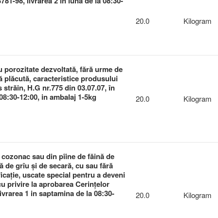
81-98, livrarea 2 in luna de la 08:30-
20.0
Kilogram
cu porozitate dezvoltată, fără urme de
ă plăcută, caracteristice produsului
 străin, H.G nr.775 din 03.07.07, în
a 08:30-12:00, in ambalaj 1-5kg
20.0
Kilogram
e cozonac sau din pîine de făină de
ă de grîu şi de secară, cu sau fără
icaţie, uscate special pentru a deveni
 privire la aprobarea Cerinţelor
livrarea 1 in saptamina de la 08:30-
20.0
Kilogram