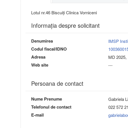
Lotul nr.46 Biscuiți Clinica Vorniceni
Informaţia despre solicitant
Denumirea
IMSP Insti
Codul fiscal/IDNO
10036001
Adresa
MD 2025, 
Web site
---
Persoana de contact
Nume Prenume
Gabriela L
Telefonul de contact
022 572 2
E-mail
gabrielab