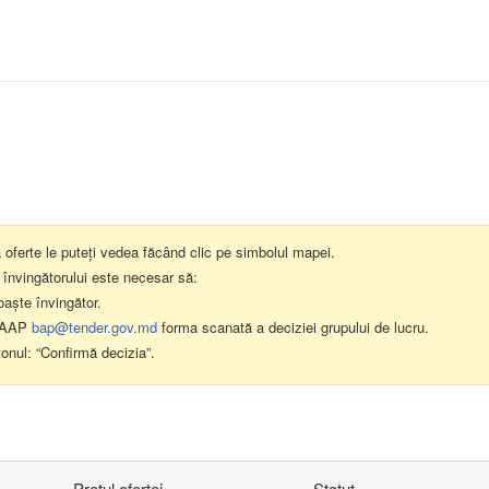
a oferte le puteți vedea făcând clic pe simbolul mapei.
 învingătorului este necesar să:
oaște învingător.
il AAP
bap@tender.gov.md
forma scanată a deciziei grupului de lucru.
tonul: “Confirmă decizia”.
Preţul ofertei
Statut