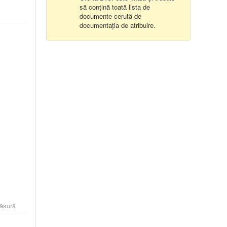
să conțină toată lista de
documente cerută de
documentația de atribuire.
măsură