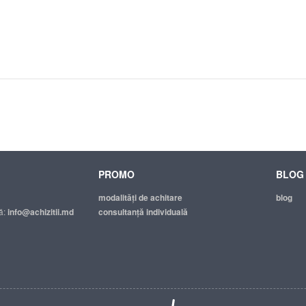
PROMO
BLOG
modalităţi de achitare
blog
ă:
info@achizitii.md
consultanță individuală