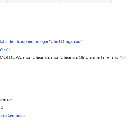
tutul de Ftiziopneumologie "Chiril Draganiuc"
51724
MOLDOVA, mun.Chişinău, mun.Chişinău, Str.Constantin Vîrnav 13
isenco
13
ouros@mail.ru