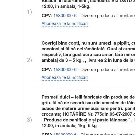
Biscuiti in asortiment , standard: SM DSTU 37
12:00, in ambalaj 1-5kg.
1)
CPV:
15800000-6
- Diverse produse alimentare
Abonează-te la notificări
Covrigi bine copţi, nu sunt umezi la pipăit, 
cocoloşi şi făină nefrământată. Gust şi arom
respectiv, fără gust acru sau amar, fără miros
2)
ambalaj de 3 – 5 kg., , livrarea 2 in luna de l
CPV:
15800000-6
- Diverse produse alimentare
Abonează-te la notificări
Pesmeti dulci – felii fabricate din produse d
grîu, făină de secară sau din amestec de făin
adaos de materii prime auxiliare pentru panif
crocante; HOTĂRÎRE Nr. 775din 03-07-2007 cu
3)
“Produse de panificaţie şi paste făinoase”​ , 
12:00, in ambalaj 1kg- 5 kg
CPV:
15800000-6
- Diverse produse alimentare