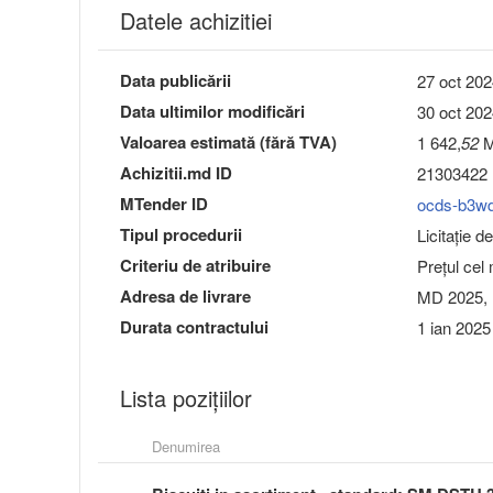
Datele achizitiei
Data publicării
27 oct 202
Data ultimilor modificări
30 oct 202
Valoarea estimată (fără TVA)
1 642,
52
M
Achizitii.md ID
21303422
MTender ID
ocds-b3w
Tipul procedurii
Licitație d
Criteriu de atribuire
Preţul cel
Adresa de livrare
MD 2025, 
Durata contractului
1 ian 2025
Lista pozițiilor
Denumirea