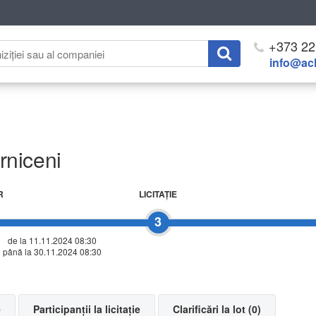
+373 22
info@ach
orniceni
R
LICITAŢIE
3
de la 11.11.2024 08:30
până la 30.11.2024 08:30
e
Participanții la licitație
Clarificări la lot (0)