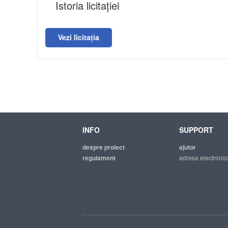
Istoria licitației
Vezi licitația
INFO
SUPPORT
despre proiect
ajutor
regulament
adresa electronic