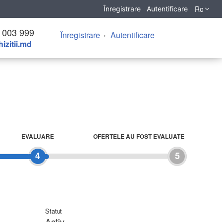
Ro
Înregistrare
Autentificare
 003 999
Înregistrare
Autentificare
izitii.md
EVALUARE
OFERTELE AU FOST EVALUATE
4
5
Statut
Activ