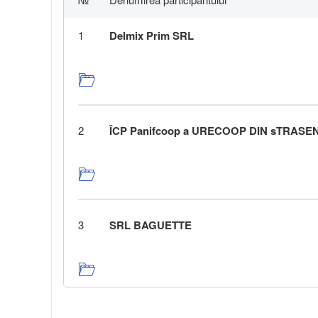
1
Delmix Prim SRL
2
ÎCP Panifcoop a URECOOP DIN sTRASEN
3
SRL BAGUETTE