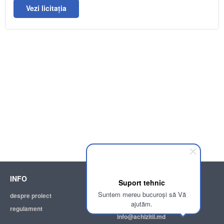
Vezi licitația
INFO
SUPPORT
Suport tehnic
Suntem mereu bucuroși să Vă
despre proiect
ajutor
ajutăm.
regulament
adresa electronică:
info@achizitii.md