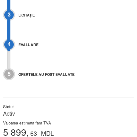
3
LICITAŢIE
4
EVALUARE
5
OFERTELE AU FOST EVALUATE
Statut
Activ
Valoarea estimată fără TVA
5 899,
63
MDL