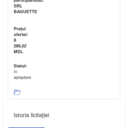
participantului:
SRL
BAGUETTE
Preţul
ofertei:
8
286,
02
MDL
Statut:
în
aşteptare
Istoria licitației