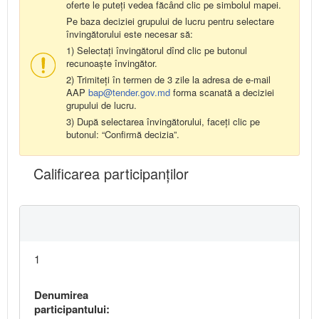
oferte le puteți vedea făcând clic pe simbolul mapei.
Pe baza deciziei grupului de lucru pentru selectare
învingătorului este necesar să:
1) Selectați învingătorul dînd clic pe butonul
recunoaște învingător.
2) Trimiteți în termen de 3 zile la adresa de e-mail
AAP
bap@tender.gov.md
forma scanată a deciziei
grupului de lucru.
3) După selectarea învingătorului, faceți clic pe
butonul: “Confirmă decizia”.
Calificarea participanţilor
1
Denumirea
participantului: