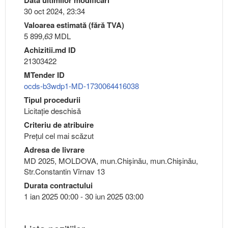
30 oct 2024, 23:34
Valoarea estimată (fără TVA)
5 899,
63
MDL
Achizitii.md ID
21303422
MTender ID
ocds-b3wdp1-MD-1730064416038
Tipul procedurii
Licitație deschisă
Criteriu de atribuire
Preţul cel mai scăzut
Adresa de livrare
MD 2025, MOLDOVA, mun.Chişinău, mun.Chişinău,
Str.Constantin Vîrnav 13
Durata contractului
1 ian 2025 00:00 - 30 iun 2025 03:00