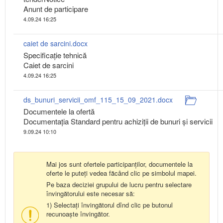
Anunt de participare
4.09.24 16:25
caiet de sarcini.docx
Specificaţie tehnică
Caiet de sarcini
4.09.24 16:25
ds_bunuri_servicii_omf_115_15_09_2021.docx
Documentele la ofertă
Documentația Standard pentru achiziții de bunuri și servicii
9.09.24 10:10
Mai jos sunt ofertele participanților, documentele la
oferte le puteți vedea făcând clic pe simbolul mapei.
Pe baza deciziei grupului de lucru pentru selectare
învingătorului este necesar să:
1) Selectați învingătorul dînd clic pe butonul
recunoaște învingător.