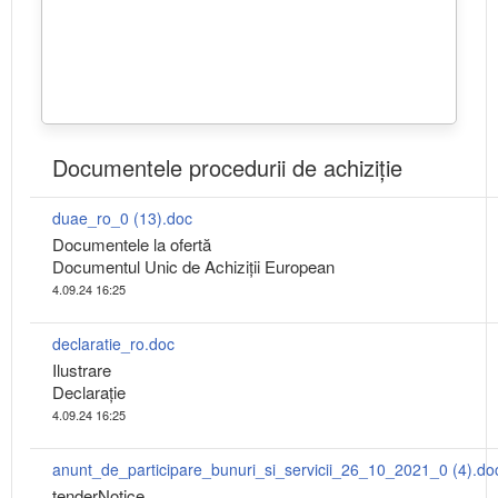
Documentele procedurii de achiziție
duae_ro_0 (13).doc
Documentele la ofertă
Documentul Unic de Achiziții European
4.09.24 16:25
declaratie_ro.doc
Ilustrare
Declarație
4.09.24 16:25
anunt_de_participare_bunuri_si_servicii_26_10_2021_0 (4).do
tenderNotice