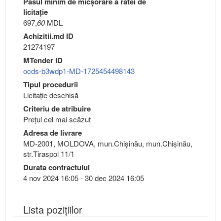
Pasul minim de micşorare a ratei de
licitaţie
697,
60
MDL
Achizitii.md ID
21274197
MTender ID
ocds-b3wdp1-MD-1725454498143
Tipul procedurii
Licitație deschisă
Criteriu de atribuire
Preţul cel mai scăzut
Adresa de livrare
MD-2001, MOLDOVA, mun.Chişinău, mun.Chişinău,
str.Tiraspol 11/1
Durata contractului
4 nov 2024 16:05 - 30 dec 2024 16:05
Lista pozițiilor