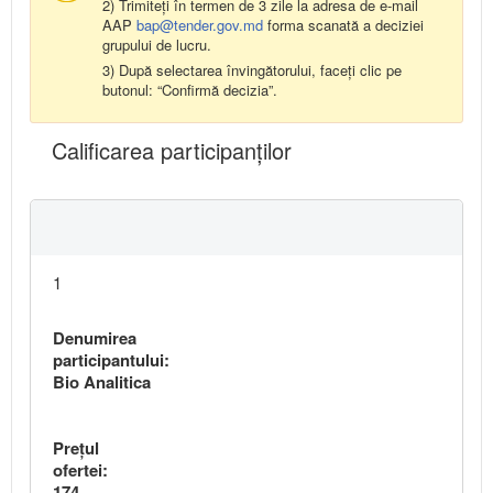
2) Trimiteți în termen de 3 zile la adresa de e-mail
AAP
bap@tender.gov.md
forma scanată a deciziei
grupului de lucru.
3) După selectarea învingătorului, faceți clic pe
butonul: “Confirmă decizia”.
Calificarea participanţilor
1
Denumirea
participantului:
Bio Analitica
Preţul
ofertei:
174