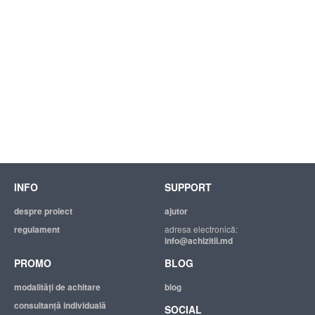
INFO
SUPPORT
despre proiect
ajutor
regulament
adresa electronică:
info@achizitii.md
PROMO
BLOG
modalităţi de achitare
blog
consultanță individuală
SOCIAL