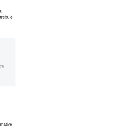
ru
 trebuie
aca
imative