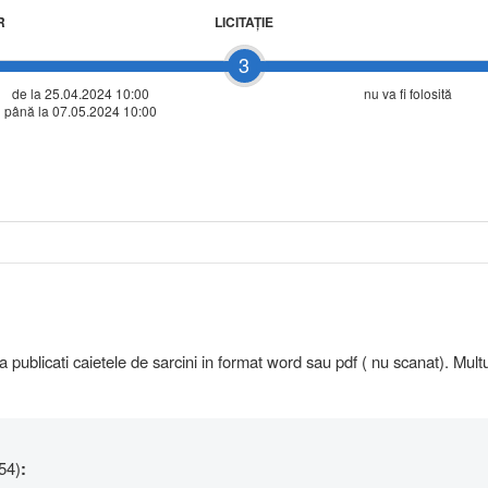
R
LICITAŢIE
3
de la 25.04.2024 10:00
nu va fi folosită
până la 07.05.2024 10:00
publicati caietele de sarcini in format word sau pdf ( nu scanat). Mul
54)
: