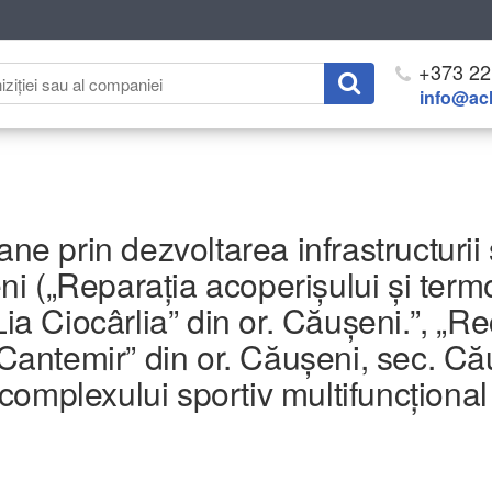
+373 22
info@ach
ane prin dezvoltarea infrastructurii 
 („Reparația acoperișului și termoi
Lia Ciocârlia” din or. Căușeni.”, „R
 Cantemir” din or. Căușeni, sec. Cău
omplexului sportiv multifuncțional s