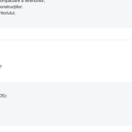
compactare a terenurilor;
nstrucțiilor:
toriului;
?
05)
: