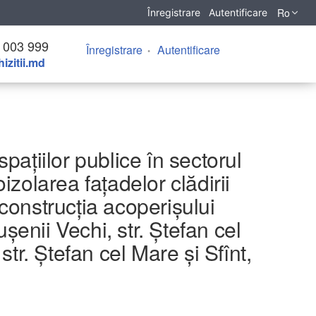
Ro
Înregistrare
Autentificare
 003 999
Înregistrare
Autentificare
izitii.md
spațiilor publice în sectorul
zolarea fațadelor clădirii
econstrucția acoperișului
șenii Vechi, str. Ștefan cel
tr. Ștefan cel Mare și Sfînt,