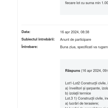
fiecare lot cu suma min 1.00
Data:
16 apr 2024, 08:38
Subiectul întrebării:
Anunt de participare
Întrebare:
Buna ziua, specificati va rugam d
Răspuns
(16 apr 2024, 09:
Lot1-Lot2 Construcții civile, 
a) învelitori și șarpante, izol
b) izolații termice
Lot.3 1) Construcții civile, 
a) lucrări de terasiere;