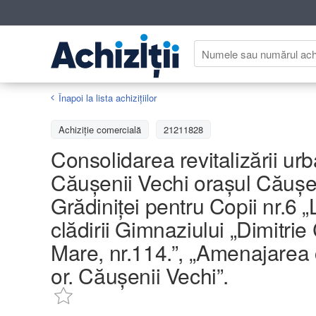
Înapoi la lista achiziţiilor
Achizițiе comercială
21211828
Consolidarea revitalizării urb
Căușenii Vechi orașul Căușeni
Grădiniței pentru Copii nr.6 „
clădirii Gimnaziului „Dimitrie
Mare, nr.114.”, „Amenajarea c
or. Căușenii Vechi”.