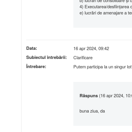
b) lucrări de consolidare și 
4) Executarea/desființarea co
e) lucrări de amenajare a teri
Data:
16 apr 2024, 09:42
Subiectul întrebării:
Clarificare
Întrebare:
Putem participa la un singur lot
Răspuns
(16 apr 2024, 10:
buna ziua, da