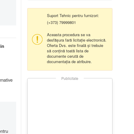
Suport Tehnic pentru furnizori:
(+373) 79999801
Aceasta procedura se va
desfășura fară licitație electronică.
Oferta Dvs. este finală și trebuie
din
să conțină toată lista de
documente cerută de
documentația de atribuire.
Publicitate
imative
entru