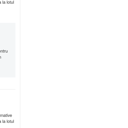
 la lotul
entru
n
imative
 la lotul