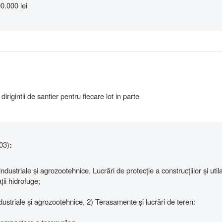
0.000 lei
irigintii de santier pentru fiecare lot in parte
03)
:
industriale și agrozootehnice, Lucrări de protecție a construcțiilor și utila
ații hidrofuge;
industriale și agrozootehnice, 2) Terasamente și lucrări de teren: