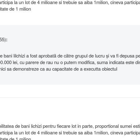
rticipa la un lot de 4 milioane si trebuie sa aiba 1milion, cineva participa
itate de 1 milion
55)
:
e bani lilchizi a fost aprobată de către grupul de lucru și va fi depusa p
00.000 lei, cu parere de rau nu o putem modifica, suma indicata este di
mici sa demonstreze ca au capacitate de a executta obiectul
litatea de bani lichizi pentru fiecare lot in parte, proportional sumei est
rticipa la un lot de 4 milioane si trebuie sa aiba 1milion, cineva participa
itate de 1 milion