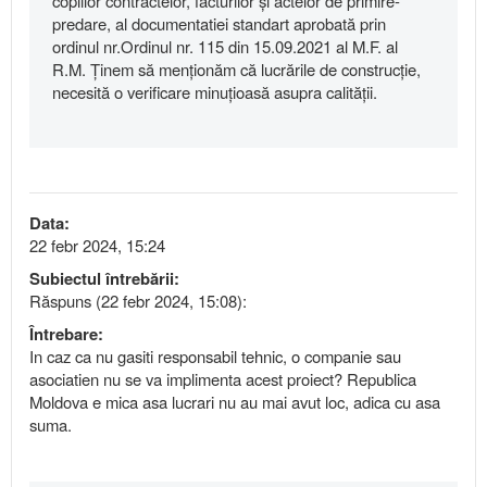
copiilor contractelor, facturilor și actelor de primire-
predare, al documentatiei standart aprobată prin
ordinul nr.Ordinul nr. 115 din 15.09.2021 al M.F. al
R.M. Ținem să menționăm că lucrările de construcție,
necesită o verificare minuțioasă asupra calității.
Data:
22 febr 2024, 15:24
Subiectul întrebării:
Răspuns (22 febr 2024, 15:08):
Întrebare:
In caz ca nu gasiti responsabil tehnic, o companie sau
asociatien nu se va implimenta acest proiect? Republica
Moldova e mica asa lucrari nu au mai avut loc, adica cu asa
suma.