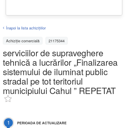
Înapoi la lista achiziţiilor
Achizițiе comercială
21175344
serviciilor de supraveghere
tehnică a lucrărilor „Finalizarea
sistemului de iluminat public
stradal pe tot teritoriul
municipiului Cahul ” REPETAT
1
PERIOADA DE ACTUALIZARE