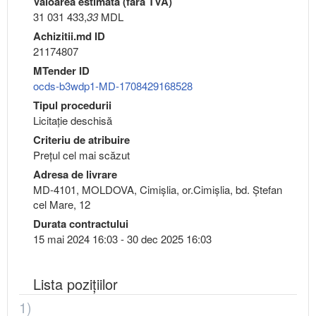
Valoarea estimată (fără TVA)
31 031 433,
33
MDL
Achizitii.md ID
21174807
MTender ID
ocds-b3wdp1-MD-1708429168528
Tipul procedurii
Licitație deschisă
Criteriu de atribuire
Preţul cel mai scăzut
Adresa de livrare
MD-4101, MOLDOVA, Cimişlia, or.Cimişlia, bd. Ștefan
cel Mare, 12
Durata contractului
15 mai 2024 16:03 - 30 dec 2025 16:03
Lista pozițiilor
1)