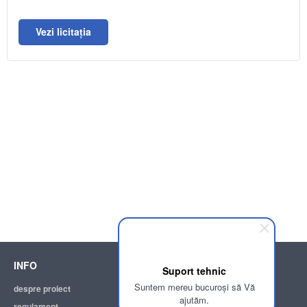
Vezi licitația
INFO
SUPPORT
Suport tehnic
Suntem mereu bucuroși să Vă
despre proiect
ajutor
ajutăm.
regulament
adresa electronică: