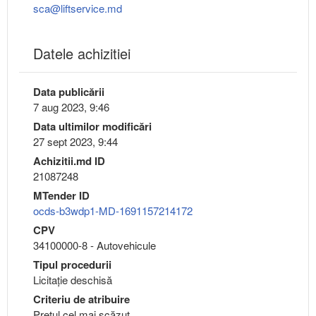
sca@liftservice.md
Datele achizitiei
Data publicării
7 aug 2023, 9:46
Data ultimilor modificări
27 sept 2023, 9:44
Achizitii.md ID
21087248
MTender ID
ocds-b3wdp1-MD-1691157214172
CPV
34100000-8 - Autovehicule
Tipul procedurii
Licitație deschisă
Criteriu de atribuire
Preţul cel mai scăzut