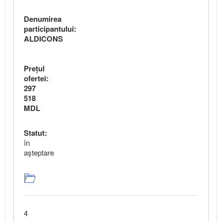
Denumirea
participantului:
ALDICONS
Preţul
ofertei:
297
518
MDL
Statut:
în
aşteptare
4