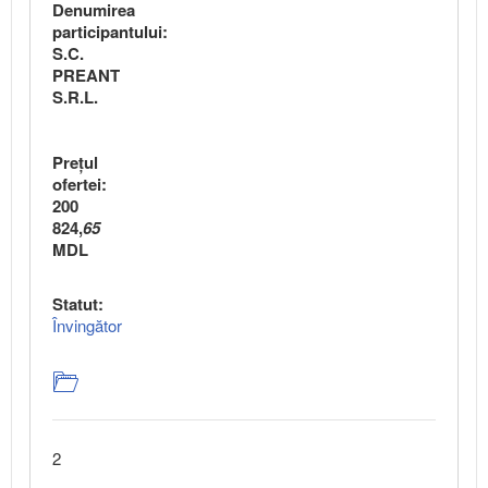
Denumirea
participantului:
S.C.
PREANT
S.R.L.
Preţul
ofertei:
200
824,
65
MDL
Statut:
Învingător
2