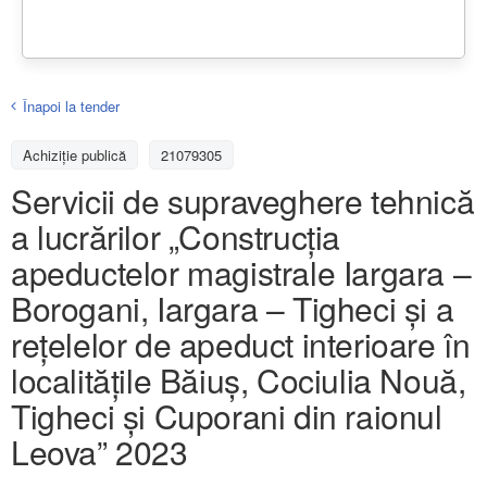
Înapoi la tender
Achiziţie publică
21079305
Servicii de supraveghere tehnică
a lucrărilor „Construcția
apeductelor magistrale Iargara –
Borogani, Iargara – Tigheci și a
rețelelor de apeduct interioare în
localitățile Băiuș, Cociulia Nouă,
Tigheci și Cuporani din raionul
Leova” 2023