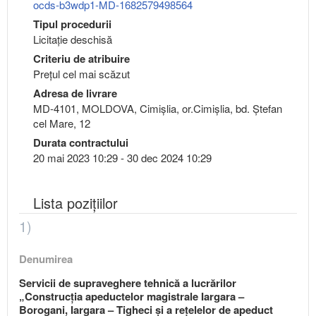
ocds-b3wdp1-MD-1682579498564
Tipul procedurii
Licitație deschisă
Criteriu de atribuire
Preţul cel mai scăzut
Adresa de livrare
MD-4101, MOLDOVA, Cimişlia, or.Cimişlia, bd. Ștefan
cel Mare, 12
Durata contractului
20 mai 2023 10:29 - 30 dec 2024 10:29
Lista pozițiilor
1)
Denumirea
Servicii de supraveghere tehnică a lucrărilor
„Construcția apeductelor magistrale Iargara –
Borogani, Iargara – Tigheci și a rețelelor de apeduct