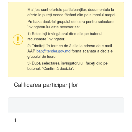
Mai jos sunt ofertele participanților, documentele la
oferte le puteți vedea făcând clic pe simbolul mapei.
Pe baza deciziei grupului de lucru pentru selectare
învingătorului este necesar să:
1) Selectați învingătorul dînd clic pe butonul
recunoaște învingător.
2) Trimiteți în termen de 3 zile la adresa de e-mail
AAP
bap@tender.gov.md
forma scanată a deciziei
grupului de lucru.
3) După selectarea învingătorului, faceți clic pe
butonul: “Confirmă decizia”.
Calificarea participanţilor
1