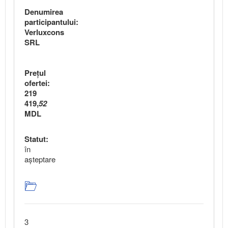
Denumirea
participantului:
Verluxcons
SRL
Preţul
ofertei:
219
419,
52
MDL
Statut:
în
aşteptare
3