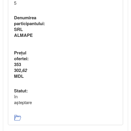
5
Denumirea
participantului:
SRL
ALMAPE
Preţul
ofertei:
353
302,
62
MDL
Statut:
în
aşteptare