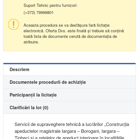
Suport Tehnic pentru furnizori:
(+373) 79999801
Aceasta procedura se va desfășura fară licitație
electronică. Oferta Dvs. este finală și trebuie să conțină
toată lista de documente cerută de documentația de
atribuire.
Descriere
Documentele procedurii de achiziție
Participanții la licitație
Clarificări la lot (0)
Servicii de supraveghere tehnică a lucrărilor „Construcția
apeductelor magistrale Iargara – Borogani, Iargara –
Tigheci și a rețelelor de apeduct interioare în localitățile